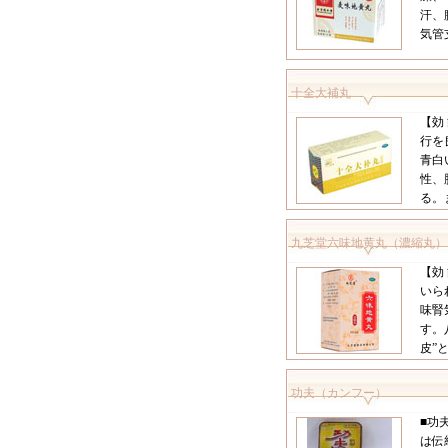
汗、
気管
十全大補丸
【効
行を
青白
性、
る。
九芝堂六味地黄丸（濃縮丸）
【効
いら
味腎
す。
皮”と
功夫（カンフー）
■功
は伝