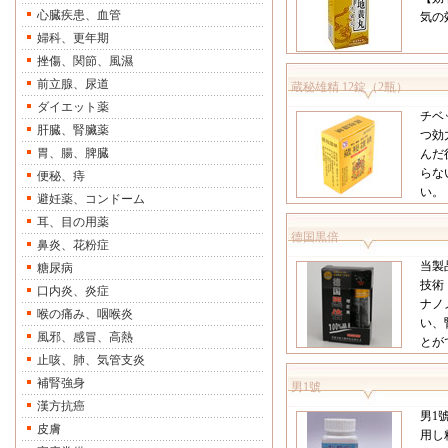
心臓疾患、血管
気の
婦科、更年期
挫傷、関節、風濕
前立腺、尿道
蔵秘雄精 12錠（2瓶）
ダイエット薬
チベ
肝臓、腎臟薬
つ効
胃、腸、脾臓
んだ
らな
便秘、痔
い。
避妊薬、コンドーム
耳、目の用薬
德国黒倍
鼻炎、花粉症
当製
糖尿病
技術
口内炎、炎症
ナノ
喉の痛み、咽喉炎
い、
風邪、感冒、高熱
とが
止咳、肺、気管支炎
補腎強身
男1號
漢方抗癌
男1
皮膚
用し