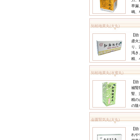
力、
早漏
鳴、
知柏地黄丸(大丸)
【効
虚火
り、
渇き
精、
知柏地黄丸(水蜜丸)
【効
補腎
腎、
精の
の陰
金匱腎気丸(大丸)
【効
れや