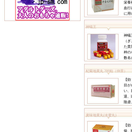
栄養
血行
に用い
神蟻王
神蟻
（ぎ
た貴
种の
数名の
杞菊地黄丸 200粒（仲景）
【効
目が
い、
退、
陰虚
麦味地黄丸(水蜜丸)
【効
燥、