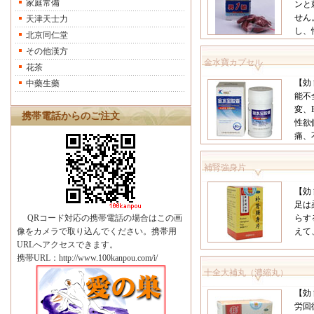
家庭常備
ンと
せん
天津天士力
し、
北京同仁堂
その他漢方
金水寶カプセル
花茶
【効
中藥生藥
能不
変、
携帯電話からのご注文
性欲
痛、
補腎強身片
【効
足は
QRコード対応の携帯電話の場合はこの画
らす
像をカメラで取り込んでください。携帯用
えて
URLへアクセスできます。
携帯URL：http://www.100kanpou.com/i/
十全大補丸（濃縮丸）
【効
労回