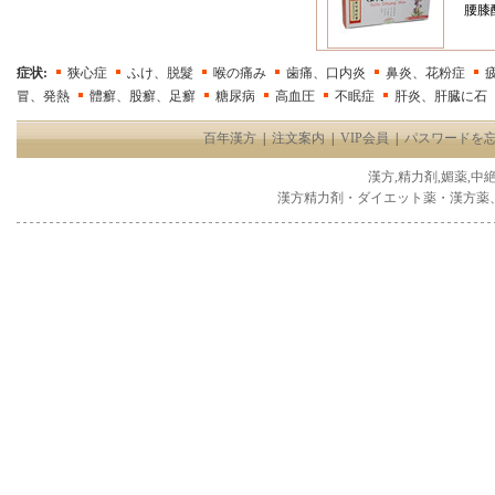
腰膝
症状:
狭心症
ふけ、脱髮
喉の痛み
歯痛、口内炎
鼻炎、花粉症
冒、発熱
體癬、股癬、足癬
糖尿病
高血圧
不眠症
肝炎、肝臓に石
百年漢方
|
注文案内
|
VIP会員
|
パスワードを
漢方,精力剤,媚薬,中
漢方精力剤・ダイエット薬・漢方薬、