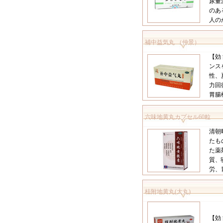
尿量
のあ
人の
補中益気丸 （仲景）
【効
ンス
性、
力回
胃腸
六味地黄丸カプセル60粒
清朝
たも
た薬
質、
労、
桂附地黄丸(大丸)
【効