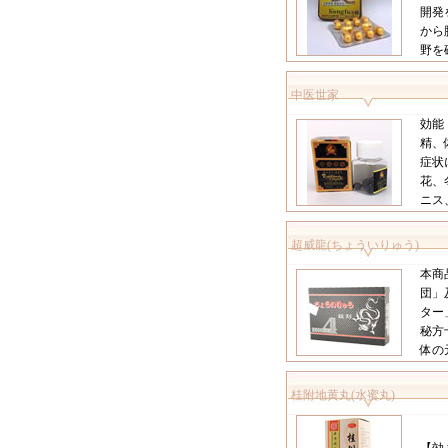
開発
から
野を
中医世家
効能
精、
症状
花、
ニス、
超威龍(ちょういりゅう)
本商
団」
ター
秘方
体の
桂附地黄丸(水蜜丸)