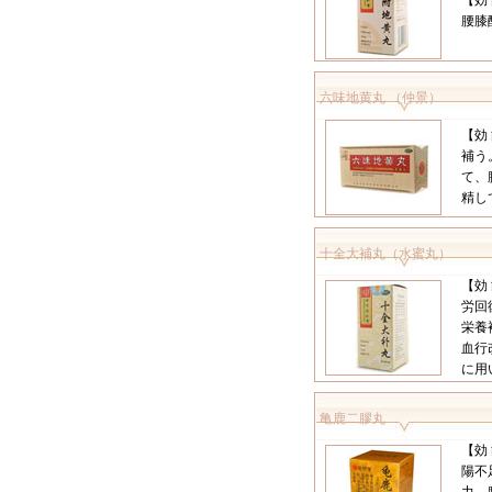
【効
腰膝
六味地黄丸 （仲景）
【効
補う
て、
精し
十全大補丸（水蜜丸）
【効
労回
栄養
血行
に用い
亀鹿二膠丸
【効
陽不