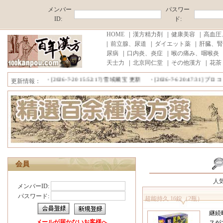
メンバー
パスワー
ID:
ド:
HOME
|
漢方精力剤
|
健康美容
|
高血圧
|
前立腺、尿道
|
ダイエット薬
|
肝臓、腎
尿病
|
口内炎、炎症
|
喉の痛み、咽喉炎
天士力
|
北京同仁堂
|
その他漢方
|
花茶
■中国原産地直売,薄利多売！ ■消費税、代行手数料が無料!■注文商品
更新情報：
・[2026-7-20 15:52:17]
雪域藏宝 更新
・[2026-7-6 20:47:31]
プロコ
・[2026-7-5 12:02:15]
珊瑚癬浄 （外用） 更新
・[2026-7-2 10:35:1
・[2026-4-28 19:45:08]
雲南白薬痔クリーム （外用） 更新
・[2026-4
■中国原産地直売,薄利多売！ ■消費税、代行手数料が無料!■注文商品
会員
人
メンバーID:
パスワード:
超能持久 16錠（2瓶）
継続
メールが届かないお客様へ
スが