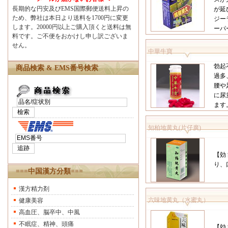
長期的な円安及びEMS国際郵便送料上昇の
が延
ため、弊社は本日より送料を1700円に変更
ジー
します。20000円以上ご購入頂くと送料は無
ーパ
料です。ご不便をおかけし申し訳ございま
せん。
中華牛寶
勃起
商品検索 & EMS番号検索
過多
腰や
に尿
ます
知柏地黄丸(片仔廣)
【効
り、
===中国漢方分類===
漢方精力剤
六味地黄丸（水蜜丸）
健康美容
高血圧、脳卒中、中風
不眠症、精神、頭痛
【効