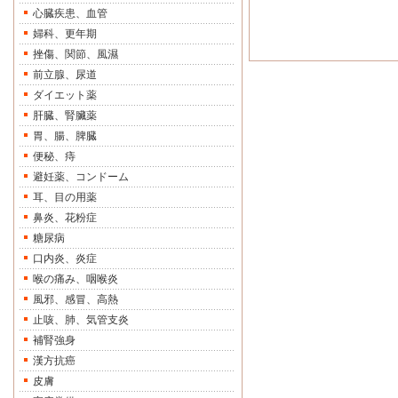
心臓疾患、血管
婦科、更年期
挫傷、関節、風濕
前立腺、尿道
ダイエット薬
肝臓、腎臟薬
胃、腸、脾臓
便秘、痔
避妊薬、コンドーム
耳、目の用薬
鼻炎、花粉症
糖尿病
口内炎、炎症
喉の痛み、咽喉炎
風邪、感冒、高熱
止咳、肺、気管支炎
補腎強身
漢方抗癌
皮膚