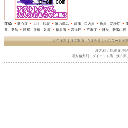
症状:
狭心症
ふけ、脱髮
喉の痛み
歯痛、口内炎
鼻炎、花粉症
冒、発熱
體癬、股癬、足癬
糖尿病
高血圧
不眠症
肝炎、肝臓に石
百年漢方
|
注文案内
|
VIP会員
|
パスワードを
漢方,精力剤,媚薬,中
漢方精力剤・ダイエット薬・漢方薬、