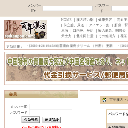
メンバー
パスワー
ID:
ド:
HOME
|
漢方精力剤
|
健康美容
|
高血圧
|
前立腺、尿道
|
ダイエット薬
|
肝臓、腎
■中国原産地直売,薄利多売！ ■消費税、代行手数料が無料!■注文商品
尿病
|
口内炎、炎症
|
喉の痛み、咽喉炎
・[2026-7-20 15:52:17]
雪域藏宝 更新
・[2026-7-6 20:47:31]
プロコ
天士力
|
北京同仁堂
|
その他漢方
|
花茶
・[2026-7-5 12:02:15]
珊瑚癬浄 （外用） 更新
・[2026-7-2 10:35:1
更新情報：
・[2026-4-28 19:45:08]
雲南白薬痔クリーム （外用） 更新
・[2026-4
■中国原産地直売,薄利多売！ ■消費税、代行手数料が無料!■注文商品
会員
百年漢方
>
メンバーID:
パスワード:
パスワード
メールが届かないお客様へ
◆
登録情報