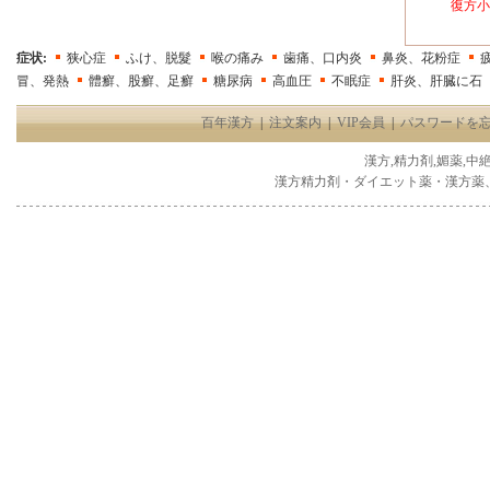
復方小
症状:
狭心症
ふけ、脱髮
喉の痛み
歯痛、口内炎
鼻炎、花粉症
冒、発熱
體癬、股癬、足癬
糖尿病
高血圧
不眠症
肝炎、肝臓に石
百年漢方
|
注文案内
|
VIP会員
|
パスワードを
漢方,精力剤,媚薬,中
漢方精力剤・ダイエット薬・漢方薬、