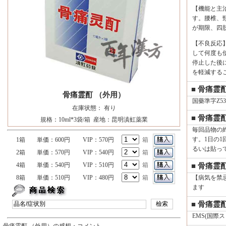
【機能と主
す。腰椎、
が期限、四
【不良反応
して何度も
停止した後
を軽減する
■ 骨痛霊
骨痛霊酊 （外用）
国藥準字Z530
在庫状態： 有り
■ 骨痛霊
規格：10ml*3袋/箱 産地：昆明滇虹薬業
毎回品物の約
す。1日の
1箱
単価：600円
VIP：570円
箱
るいは貼っ
2箱
単価：570円
VIP：540円
箱
4箱
単価：540円
VIP：510円
箱
■ 骨痛霊
8箱
単価：510円
VIP：480円
箱
【病気を禁忌
ます
■ 骨痛霊
EMS(国際ス