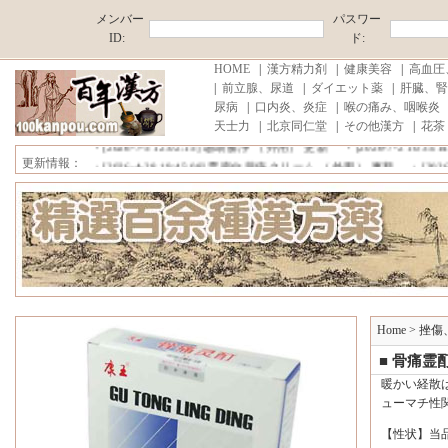
メンバー
パスワー
ID:
ド:
HOME
|
漢方精力剤
|
健康美容
|
高血圧
|
前立腺、尿道
|
ダイエット薬
|
肝臓、腎
尿病
|
口内炎、炎症
|
喉の痛み、咽喉炎
■中国原産地直売,薄利多売！ ■消費税、代行手数料が無料!■注文商品
天士力
|
北京同仁堂
|
その他漢方
|
花茶
・[2026-7-20 15:52:17]
雪域藏宝 更新
・[2026-7-6 20:47:31]
プロコ
・[2026-7-5 12:02:15]
珊瑚癬浄 （外用） 更新
・[2026-7-2 10:35:1
更新情報：
・[2026-4-28 19:45:08]
雲南白薬痔クリーム （外用） 更新
・[2026-4
■中国原産地直売,薄利多売！ ■消費税、代行手数料が無料!■注文商品
Home
>
挫傷
■ 骨痛霊
暖かい経散
ューマチ性
【性状】当