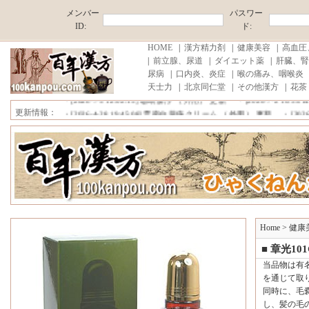
メンバー
パスワー
ID:
ド:
HOME
|
漢方精力剤
|
健康美容
|
高血圧
|
前立腺、尿道
|
ダイエット薬
|
肝臓、腎
尿病
|
口内炎、炎症
|
喉の痛み、咽喉炎
■中国原産地直売,薄利多売！ ■消費税、代行手数料が無料!■注文商品
天士力
|
北京同仁堂
|
その他漢方
|
花茶
・[2026-7-20 15:52:17]
雪域藏宝 更新
・[2026-7-6 20:47:31]
プロコ
・[2026-7-5 12:02:15]
珊瑚癬浄 （外用） 更新
・[2026-7-2 10:35:1
更新情報：
・[2026-4-28 19:45:08]
雲南白薬痔クリーム （外用） 更新
・[2026-4
■中国原産地直売,薄利多売！ ■消費税、代行手数料が無料!■注文商品
Home
>
健康
■ 章光10
当品物は有
を通じて取
同時に、毛
し、髪の毛