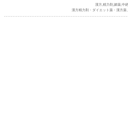
漢方,精力剤,媚薬,中
漢方精力剤・ダイエット薬・漢方薬、