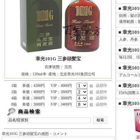
■ 章光1
効用：髪の
適用範囲：
■ 章光10
人参、丹参
■ 章光10
毎日2回、1
章光101G 三参頭髪宝
在庫状態： 完売
■ 章光10
規格：120ml/本 産地：北京章光101集団公司
アルコール
■ 章光10
1箱
単価：4200円
VIP：4000円
品切中
箱
2箱
単価：4000円
VIP：3800円
品切中
箱
EMS(国際ス
4箱
単価：3800円
VIP：3600円
品切中
箱
■ 章光10
8箱
単価：3600円
VIP：3400円
品切中
箱
章光101G 三参頭髪宝の感想・コメント
采