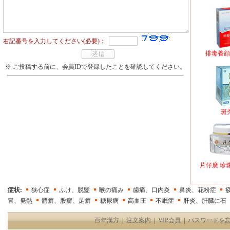
右記番号を入力してください(必要)：
排毒養顔
※ ご投稿する前に、会員IDで登録したことを確認してください。
斑
片仔廣 珍珠
症状:
狭心症
ふけ、脱髮
喉の痛み
歯痛、口内炎
鼻炎、花粉症
冒、発熱
體癬、股癬、足癬
糖尿病
高血圧
不眠症
肝炎、肝臓に石
百年漢方
|
注文案内
|
VIP会員
|
パスワードを