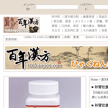
メンバー
パスワー
ID:
ド:
HOME
|
漢方精力剤
|
健康美容
|
高血圧
|
前立腺、尿道
|
ダイエット薬
|
肝臓、腎
尿病
|
口内炎、炎症
|
喉の痛み、咽喉炎
■中国原産地直売,薄利多売！ ■消費税、代行手数料が無料!■注文商品
天士力
|
北京同仁堂
|
その他漢方
|
花茶
・[2026-7-20 15:52:17]
雪域藏宝 更新
・[2026-7-6 20:47:31]
プロコ
・[2026-7-5 12:02:15]
珊瑚癬浄 （外用） 更新
・[2026-7-2 10:35:1
更新情報：
・[2026-4-28 19:45:08]
雲南白薬痔クリーム （外用） 更新
・[2026-4
■中国原産地直売,薄利多売！ ■消費税、代行手数料が無料!■注文商品
Home
>
漢方
■ 补肾壮
【功能主治
療にも効果
■ 补肾壮