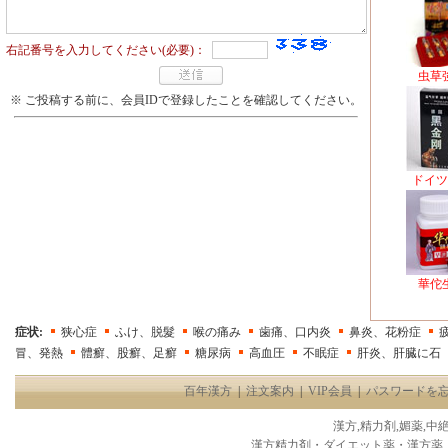
右記番号を入力してください(必要)：
虫草
※ ご投稿する前に、会員IDで登録したことを確認してください。
ドイツ
華佗
症状:
狭心症
ふけ、脱髮
喉の痛み
歯痛、口内炎
鼻炎、花粉症
冒、発熱
體癬、股癬、足癬
糖尿病
高血圧
不眠症
肝炎、肝臓に石
百年漢方
|
注文案内
|
VIP会員
|
パスワードを
漢方,精力剤,媚薬,中
漢方精力剤・ダイエット薬・漢方薬、