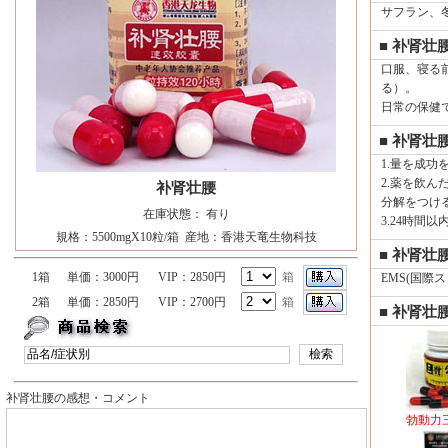
サフラン、
■ 补肾壮
口服、寝る前
る）。
日常の保健
■ 补肾壮
1.量を成
2.薬を飲
补肾壮腰
分解をつけ
在庫状態： 有り
3.24時間
規格：5500mgX10粒/箱 産地：香港天竜生物科技
■ 补肾壮
1箱
単価：3000円
VIP：2850円
箱
EMS(国際ス
2箱
単価：2850円
VIP：2700円
箱
■ 补肾壮
补肾壮腰の感想・コメント
勃動力