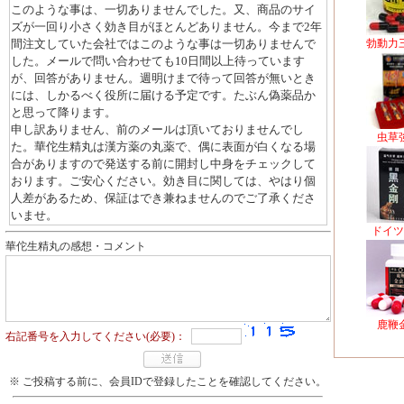
このような事は、一切ありませんでした。又、商品のサイ
ズが一回り小さく効き目がほとんどありません。今まで2年
間注文していた会社ではこのような事は一切ありませんで
勃動力
した。メールで問い合わせても10日間以上待っています
が、回答がありません。週明けまで待って回答が無いとき
には、しかるべく役所に届ける予定です。たぶん偽薬品か
と思って降ります。
申し訳ありません、前のメールは頂いておりませんでし
虫草
た。華佗生精丸は漢方薬の丸薬で、偶に表面が白くなる場
合がありますので発送する前に開封し中身をチェックして
おります。ご安心ください。効き目に関しては、やはり個
人差があるため、保証はでき兼ねませんのでご了承くださ
いませ。
ドイツ
華佗生精丸の感想・コメント
鹿鞭
右記番号を入力してください(必要)：
※ ご投稿する前に、会員IDで登録したことを確認してください。