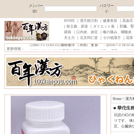
メンバー
パスワー
ID:
ド:
HOME
|
漢方精力剤
|
健康美容
|
高血圧
|
前立腺、尿道
|
ダイエット薬
|
肝臓、腎
尿病
|
口内炎、炎症
|
喉の痛み、咽喉炎
■中国原産地直売,薄利多売！ ■消費税、代行手数料が無料!■注文商品
天士力
|
北京同仁堂
|
その他漢方
|
花茶
・[2026-7-20 15:52:17]
雪域藏宝 更新
・[2026-7-6 20:47:31]
プロコ
・[2026-7-5 12:02:15]
珊瑚癬浄 （外用） 更新
・[2026-7-2 10:35:1
更新情報：
・[2026-4-28 19:45:08]
雲南白薬痔クリーム （外用） 更新
・[2026-4
■中国原産地直売,薄利多売！ ■消費税、代行手数料が無料!■注文商品
Home
>
漢方
■ 華佗生
伝説の幻の
リです。 
圧、心臓病