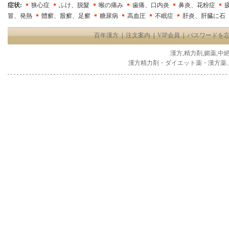
症状:
狭心症
ふけ、脱髮
喉の痛み
歯痛、口内炎
鼻炎、花粉症
冒、発熱
體癬、股癬、足癬
糖尿病
高血圧
不眠症
肝炎、肝臓に石
百年漢方
|
注文案内
|
VIP会員
|
パスワードを
漢方,精力剤,媚薬,中
漢方精力剤・ダイエット薬・漢方薬、