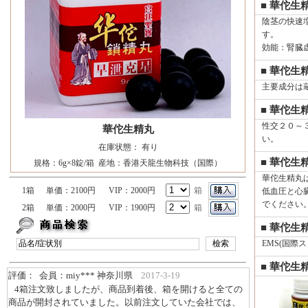
■ 華佗生
陰茎の快速
す。
効能：腎臓
■ 華佗生
主要成分は
■ 華佗生
性交２０～
華佗生精丸
い。
在庫状態： 有り
■ 華佗生
規格：6g×8錠/箱 産地：香港天龍生物科技（国際）
華佗生精丸
1箱
単価：2100円
VIP：2000円
箱
低血圧と心
でください
2箱
単価：2000円
VIP：1900円
箱
■ 華佗生
EMS(国際ス
■ 華佗生
評価： 会員：miy*** 神奈川県
2017-3-19
4箱注文致しましたが、商品到着後、箱を開けると全ての
商品が開封されていました。以前注文していた会社では、