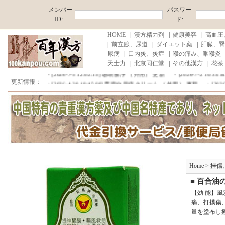
メンバー
パスワー
ID:
ド:
HOME
|
漢方精力剤
|
健康美容
|
高血圧
|
前立腺、尿道
|
ダイエット薬
|
肝臓、腎
尿病
|
口内炎、炎症
|
喉の痛み、咽喉炎
■中国原産地直売,薄利多売！ ■消費税、代行手数料が無料!■注文商品
天士力
|
北京同仁堂
|
その他漢方
|
花茶
・[2026-7-20 15:52:17]
雪域藏宝 更新
・[2026-7-6 20:47:31]
プロコ
・[2026-7-5 12:02:15]
珊瑚癬浄 （外用） 更新
・[2026-7-2 10:35:1
更新情報：
・[2026-4-28 19:45:08]
雲南白薬痔クリーム （外用） 更新
・[2026-4
■中国原産地直売,薄利多売！ ■消費税、代行手数料が無料!■注文商品
Home
>
挫傷
■ 百合油
【効 能】
痛、打撲傷
量を塗布し