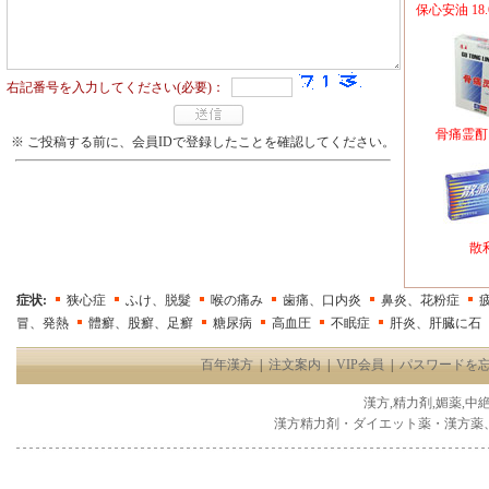
保心安油 18.
右記番号を入力してください(必要)：
骨痛霊酊
※ ご投稿する前に、会員IDで登録したことを確認してください。
散
症状:
狭心症
ふけ、脱髮
喉の痛み
歯痛、口内炎
鼻炎、花粉症
冒、発熱
體癬、股癬、足癬
糖尿病
高血圧
不眠症
肝炎、肝臓に石
百年漢方
|
注文案内
|
VIP会員
|
パスワードを
漢方,精力剤,媚薬,中
漢方精力剤・ダイエット薬・漢方薬、