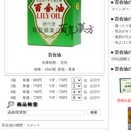
■ 百合油
ラベンダー
■ 百合油
・凝ったり
・気分がす
・風邪の引
・虫よけに
■ 百合油
百合油
EMS(国際ス
在庫状態： 完売
■ 百合油
規格：10ml/箱 産地：香港
1箱
単価：800円
VIP：770円
品切中
箱
2箱
単価：770円
VIP：740円
品切中
箱
4箱
単価：740円
VIP：720円
品切中
箱
8箱
単価：720円
VIP：700円
品切中
箱
雲南白薬
百合油の感想・コメント