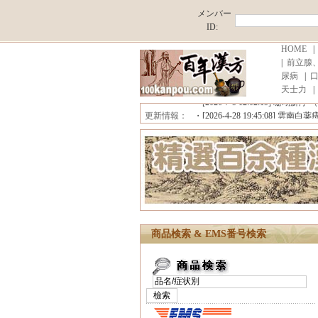
メンバー
ID:
HOME
|
前立腺
尿病
|
■中国原産地直売,薄利多売！ ■消
天士力
・[2026-7-20 15:52:17]
雪域藏宝 
・[2026-7-5 12:02:15]
珊瑚癬浄 （
更新情報：
・[2026-4-28 19:45:08]
雲南白薬痔
■中国原産地直売,薄利多売！ ■消
商品検索 & EMS番号検索