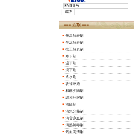
=== 方剤 ===
辛温解表剤
辛涼解表剤
扶正解表剤
寒下剤
温下剤
潤下剤
逐水剤
攻補兼施
和解少陽剤
調和肝脾剤
治瘧剤
清気分熱剤
清営凉血剤
清熱解毒剤
気血両清剤