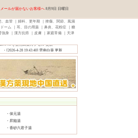
メールが届かないお客様へ
8月9日 日曜日
患、血管
|
婦科、更年期
|
挫傷、関節、風濕
ンドーム
|
耳、目の用薬
|
鼻炎、花粉症
|
糖
腎強身
|
漢方抗癌
|
皮膚
|
家庭常備
|
天津
999皮炎平軟膏 20g （外用） 更新
3:04:34]
雲南白薬カプセル 更新
[2026-4-28 19:43:40]
雲南白薬 更新
・
保元湯
・
昇陥湯
・
香砂六君子湯