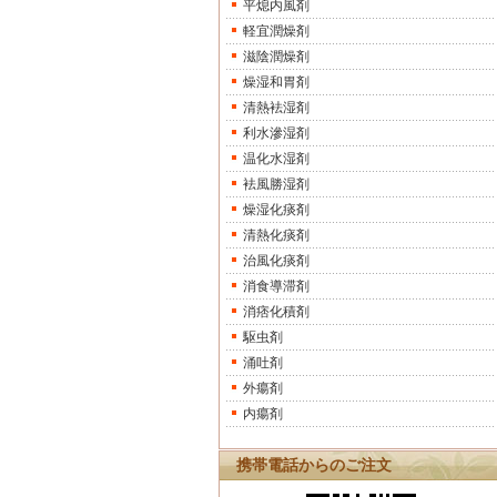
平熄内風剤
軽宜潤燥剤
滋陰潤燥剤
燥湿和胃剤
清熱袪湿剤
利水滲湿剤
温化水湿剤
袪風勝湿剤
燥湿化痰剤
清熱化痰剤
治風化痰剤
消食導滞剤
消痞化積剤
駆虫剤
涌吐剤
外瘍剤
内瘍剤
携帯電話からのご注文