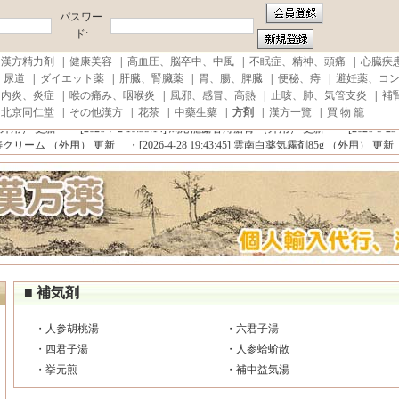
パスワー
ド:
|
漢方精力剤
|
健康美容
|
高血圧、脳卒中、中風
|
不眠症、精神、頭痛
|
心臓疾
、尿道
|
ダイエット薬
|
肝臓、腎臟薬
|
胃、腸、脾臓
|
便秘、痔
|
避妊薬、コ
口内炎、炎症
|
喉の痛み、咽喉炎
|
風邪、感冒、高熱
|
止咳、肺、気管支炎
|
補
費税、代行手数料が無料!■注文商品到着100%保証！■極力即日発送!
|
北京同仁堂
|
その他漢方
|
花茶
|
中藥生藥
|
方剤
|
漢方一覽
|
買 物 籠
更新
・[2026-7-6 20:47:31]
プロコミル スプレー (外用) 更新
・[2026-7-5 12:04:17]
外用） 更新
・[2026-7-2 10:35:14]
馬応龍麝香痔瘡膏 （外用） 更新
・[2026-5-23 2
クリーム （外用） 更新
・[2026-4-28 19:43:45]
雲南白薬気霧剤85g （外用） 更新
・
費税、代行手数料が無料!■注文商品到着100%保証！■極力即日発送!
■ 補気剤
・
人参胡桃湯
・
六君子湯
・
四君子湯
・
人参蛤蚧散
・
挙元煎
・
補中益気湯