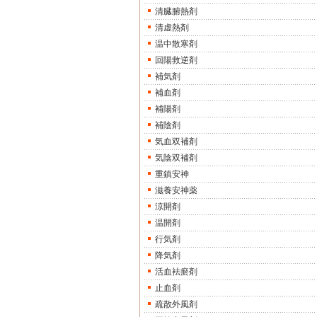
清臓腑熱剤
清虚熱剤
温中散寒剤
回陽救逆剤
補気剤
補血剤
補陽剤
補陰剤
気血双補剤
気陰双補剤
重鎮安神
滋養安神薬
涼開剤
温開剤
行気剤
降気剤
活血袪瘀剤
止血剤
疏散外風剤