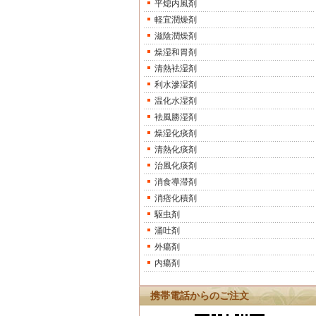
平熄内風剤
軽宜潤燥剤
滋陰潤燥剤
燥湿和胃剤
清熱袪湿剤
利水滲湿剤
温化水湿剤
袪風勝湿剤
燥湿化痰剤
清熱化痰剤
治風化痰剤
消食導滞剤
消痞化積剤
駆虫剤
涌吐剤
外瘍剤
内瘍剤
携帯電話からのご注文