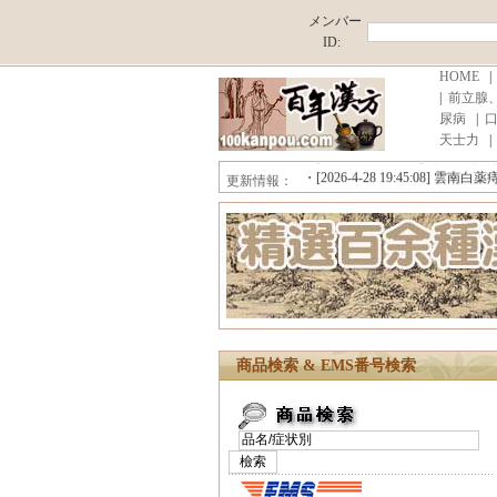
メンバー
ID:
HOME
|
前立腺
尿病
|
■中国原産地直売,薄利多売！ ■消
天士力
・[2026-7-20 15:52:17]
雪域藏宝 
・[2026-7-5 12:02:15]
珊瑚癬浄 （
更新情報：
・[2026-4-28 19:45:08]
雲南白薬痔
■中国原産地直売,薄利多売！ ■消
商品検索 & EMS番号検索