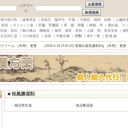
パスワー
ド:
|
漢方精力剤
|
健康美容
|
高血圧、脳卒中、中風
|
不眠症、精神、頭痛
|
心臓疾
、尿道
|
ダイエット薬
|
肝臓、腎臟薬
|
胃、腸、脾臓
|
便秘、痔
|
避妊薬、コ
口内炎、炎症
|
喉の痛み、咽喉炎
|
風邪、感冒、高熱
|
止咳、肺、気管支炎
|
補
費税、代行手数料が無料!■注文商品到着100%保証！■極力即日発送!
|
北京同仁堂
|
その他漢方
|
花茶
|
中藥生藥
|
方剤
|
漢方一覽
|
買 物 籠
更新
・[2026-7-6 20:47:31]
プロコミル スプレー (外用) 更新
・[2026-7-5 12:04:17]
外用） 更新
・[2026-7-2 10:35:14]
馬応龍麝香痔瘡膏 （外用） 更新
・[2026-5-23 2
クリーム （外用） 更新
・[2026-4-28 19:43:45]
雲南白薬気霧剤85g （外用） 更新
・
費税、代行手数料が無料!■注文商品到着100%保証！■極力即日発送!
■ 袪風勝湿剤
・
独活寄生湯
・
羗活勝湿湯