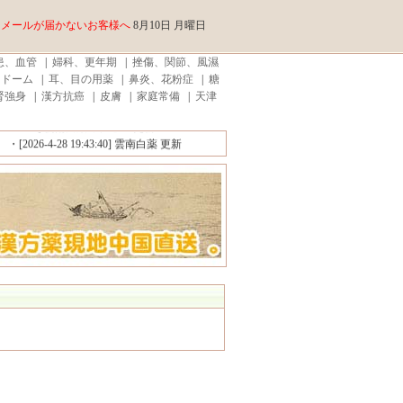
メールが届かないお客様へ
8月10日 月曜日
患、血管
|
婦科、更年期
|
挫傷、関節、風濕
ンドーム
|
耳、目の用薬
|
鼻炎、花粉症
|
糖
腎強身
|
漢方抗癌
|
皮膚
|
家庭常備
|
天津
999皮炎平軟膏 20g （外用） 更新
3:04:34]
雲南白薬カプセル 更新
[2026-4-28 19:43:40]
雲南白薬 更新