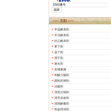
=== 方剤 ===
辛温解表剤
辛涼解表剤
扶正解表剤
寒下剤
温下剤
潤下剤
逐水剤
攻補兼施
和解少陽剤
調和肝脾剤
治瘧剤
清気分熱剤
清営凉血剤
清熱解毒剤
気血両清剤