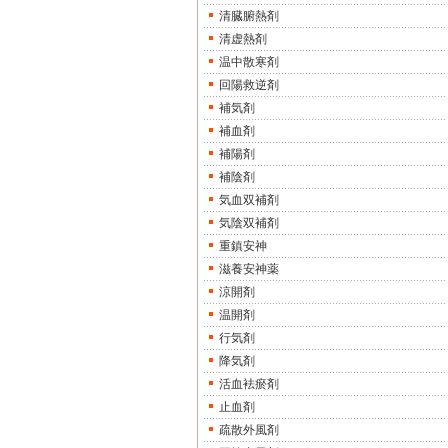
清臓腑熱剤
清虚熱剤
温中散寒剤
回陽救逆剤
補気剤
補血剤
補陽剤
補陰剤
気血双補剤
気陰双補剤
重鎮安神
滋養安神薬
涼開剤
温開剤
行気剤
降気剤
活血袪瘀剤
止血剤
疏散外風剤